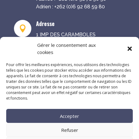
Adrien : +262 (0)6 92 68 59 80
Adresse

1 IMP DES CARAMBOLES
97441 SAINTE-SUZANNE
Gérer le consentement aux
cookies


Pour offrir les meilleures expériences, nous utilisons des technologies
telles que les cookies pour stocker et/ou accéder aux informations des
appareils. Le fait de consentir à ces technologies nous permettra de
traiter des données telles que le comportement de navigation ou les ID
uniques sur ce site. Le fait de ne pas consentir ou de retirer son
Ce site a été financé à l’aide du FEDER (REACT-UE)
consentement peut avoir un effet négatif sur certaines caractéristiques
et fonctions.
dans le cadre de la réponse de l’Union européenne à la
pandémie COVID-19. L’Europe s’engage à La Réunion.
Accepter
Refuser